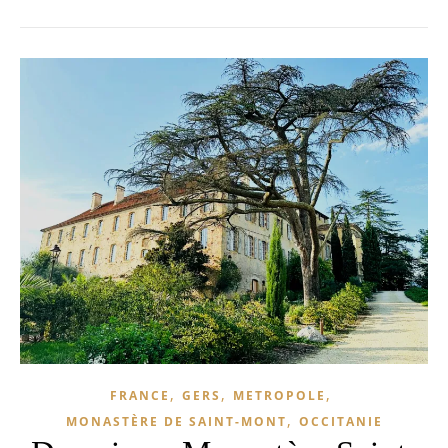
,
,
,
FRANCE
GERS
METROPOLE
,
MONASTÈRE DE SAINT-MONT
OCCITANIE