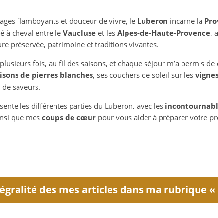
sages flamboyants et douceur de vivre, le
Luberon
incarne la
Pro
ué à cheval entre le
Vaucluse
et les
Alpes-de-Haute-Provence
, 
re préservée, patrimoine et traditions vivantes.
r plusieurs fois, au fil des saisons, et chaque séjour m’a permis 
sons de pierres blanches
, ses couchers de soleil sur les
vigne
n de saveurs.
ésente les différentes parties du Luberon, avec les
incontournabl
insi que mes
coups de cœur
pour vous aider à préparer votre pro
ntégralité des mes articles dans ma rubrique «