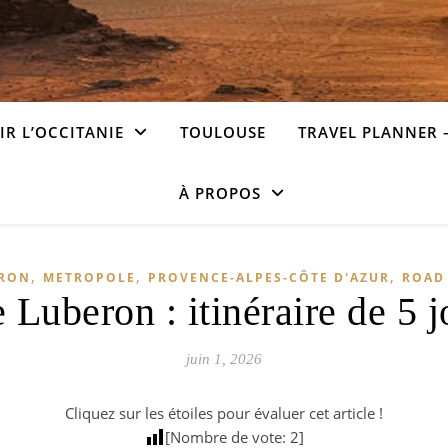
R L’OCCITANIE
TOULOUSE
TRAVEL PLANNER 
À PROPOS
,
,
,
RON
METROPOLE
PROVENCE-ALPES-CÔTE D'AZUR
ROAD
e Luberon : itinéraire de 5 
juin 1, 2026
Cliquez sur les étoiles pour évaluer cet article !
[Nombre de vote:
2
]