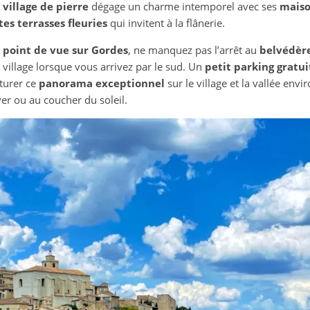
e
village de pierre
dégage un charme intemporel avec ses
maiso
tes terrasses fleuries
qui invitent à la flânerie.
 point de vue sur Gordes
, ne manquez pas l’arrêt au
belvédère
u village lorsque vous arrivez par le sud. Un
petit parking gratui
turer ce
panorama exceptionnel
sur le village et la vallée env
ver ou au coucher du soleil.