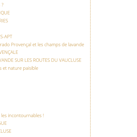
 ?
NQUE
RIES
S-APT
orado Provençal et les champs de lavande
VENÇALE
VANDE SUR LES ROUTES DU VAUCLUSE
 et nature paisible
 les incontournables !
GUE
CLUSE