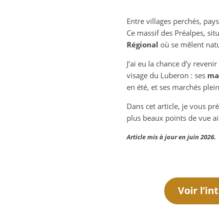
Entre villages perchés, pay
Ce massif des Préalpes, sit
Régional
où se mêlent natu
J’ai eu la chance d’y reveni
visage du Luberon : ses
mai
en été, et ses marchés plei
Dans cet article, je vous pr
plus beaux points de vue a
Article mis à jour en juin 2026.
Voir l’i