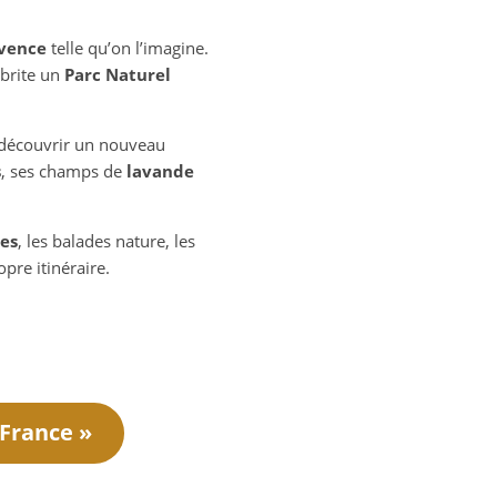
vence
telle qu’on l’imagine.
abrite un
Parc Naturel
de découvrir un nouveau
s
, ses champs de
lavande
es
, les balades nature, les
pre itinéraire.
 France »