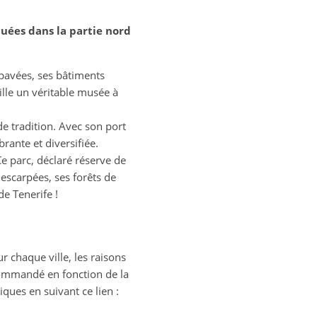
tuées dans la partie nord
 pavées, ses bâtiments
ille un véritable musée à
de tradition. Avec son port
rante et diversifiée.
e parc, déclaré réserve de
escarpées, ses forêts de
de Tenerife !
ur chaque ville, les raisons
commandé en fonction de la
ues en suivant ce lien :