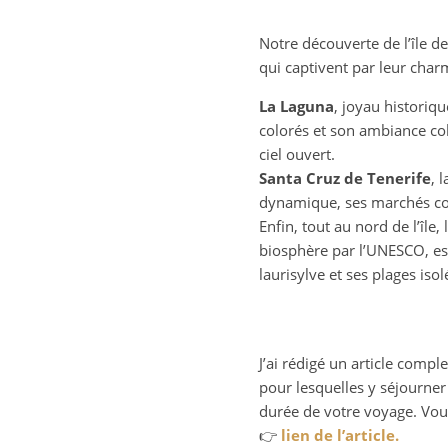
Notre découverte de l’île d
qui captivent par leur charm
La Laguna
, joyau historiq
colorés et son ambiance col
ciel ouvert.
Santa Cruz de Tenerife
, 
dynamique, ses marchés color
Enfin, tout au nord de l’île, 
biosphère par l’UNESCO, es
laurisylve et ses plages iso
J’ai rédigé un article compl
pour lesquelles y séjourne
durée de votre voyage. Vou
👉
lien de l’article.