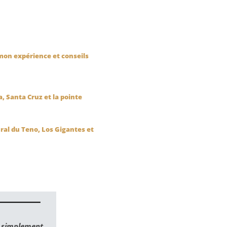
 mon expérience et conseils
a, Santa Cruz et la pointe
ural du Teno, Los Gigantes et
t simplement