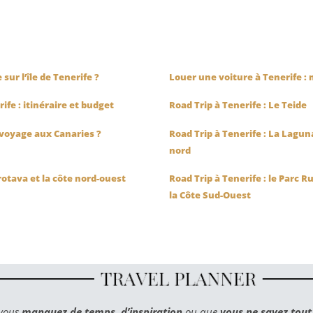
sur l’île de Tenerife ?
Louer une voiture à Tenerife :
rife : itinéraire et budget
Road Trip à Tenerife : Le Teide
n voyage aux Canaries ?
Road Trip à Tenerife : La Lagun
nord
rotava et la côte nord-ouest
Road Trip à Tenerife : le Parc R
la Côte Sud-Ouest
 vous
manquez de temps
,
d’inspiration
ou que
vous ne savez tou