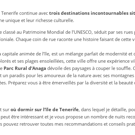
e Tenerife continue avec
trois destinations incontournables si
e unique et leur richesse culturelle.
ue classé au Patrimoine Mondial de l’UNESCO, séduit par ses rues
oniale. Chaque coin de rue raconte une histoire faisant de cette v
la capitale animée de l’île, est un mélange parfait de modernité et 
és et ses plages ensoleillées, cette ville offre une expérience vib
le
Parc Rural d’Anaga
dévoile des paysages à couper le souffle. C
t un paradis pour les amoureux de la nature avec ses montagnes 
lées. Préparez vous à être émerveillés par la diversité et la beauté 
et sur
où dormir sur l’île de Tenerife
, dans lequel je détaille, po
r peut être intéressant et je vous propose un nombre de nuits re
s pouvez retrouver toutes mes recommandations et conseils pratiq