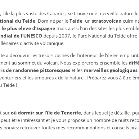
l’île la plus vaste des Canaries, se trouve une merveille naturell
tional du Teide
. Dominé par le
Teide
, un
stratovolcan
culmin
t le plus élevé d’Espagne
mais aussi l’un des sites les plus embl
ondial de l’UNESCO
depuis 2007, le Parc National du Teide offre
llénaires d’activité volcanique.
vite à découvrir les trésors cachés de l’intérieur de l’île en emprun
ènent au sommet du volcan. Nous explorerons ensemble les
diff
ers de randonnée pittoresques
et les
merveilles géologiques
aventuriers et les amoureux de la nature . Préparez-vous à être ém
u Teide !
et sur
où dormir sur l’île de Tenerife
, dans lequel je détaille, po
r peut être intéressant et je vous propose un nombre de nuits re
s pouvez retrouver toutes mes recommandations et conseils pratiq