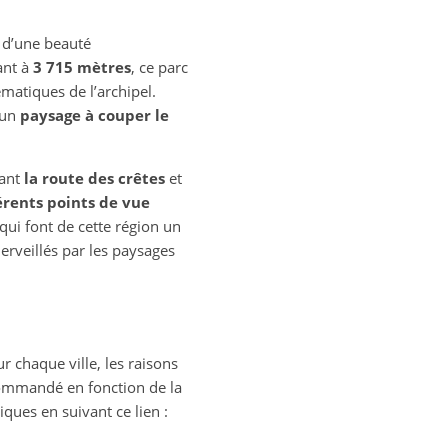
e d’une beauté
ant à
3 715 mètres
, ce parc
ématiques de l’archipel.
 un
paysage à couper le
tant
la route des crêtes
et
érents points de vue
qui font de cette région un
erveillés par les paysages
ur chaque ville, les raisons
commandé en fonction de la
ues en suivant ce lien :