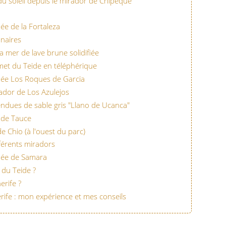
du soleil depuis le mirador de Chipeque
ée de la Fortaleza
unaires
la mer de lave brune solidifiée
et du Teide en téléphérique
née Los Roques de Garcia
rador de Los Azulejos
endues de sable gris "Llano de Ucanca"
a de Tauce
e Chio (à l'ouest du parc)
fférents miradors
nnée de Samara
 du Teide ?
erife ?
rife : mon expérience et mes conseils