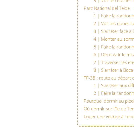
3 | Voir le coucher 
Parc National del Teide
1 | Faire la randonn
2 | Voir les dunes l
3 | S'arrêter face à 
4 | Monter au somm
5 | Faire la randon
6 | Découvrir le mi
7 | Traverser les ét
8 | S'arrêter à Boc
TF-38 : route au départ d
1 | S'arrêter aux di
2 | Faire la rando
Pourquoi dormir au pied
Où dormir sur l'île de Ten
Louer une voiture à Tene