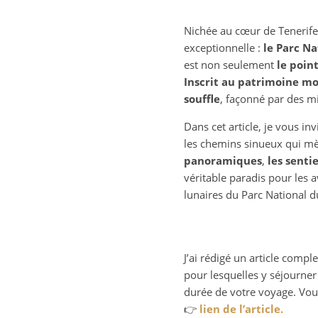
Nichée au cœur de Tenerife, 
exceptionnelle :
le Parc Na
est non seulement
le poin
Inscrit au patrimoine m
souffle
, façonné par des mi
Dans cet article, je vous in
les chemins sinueux qui m
panoramiques
,
les senti
véritable paradis pour les 
lunaires du Parc National d
J’ai rédigé un article compl
pour lesquelles y séjourne
durée de votre voyage. Vou
👉
lien de l’article.