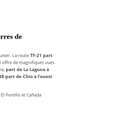
erres de
unter. La route
TF-21 part
 offre de magnifiques vues
za,
part de La Laguna à
38 part de Chío à l’ouest
: El Portillo et Cañada