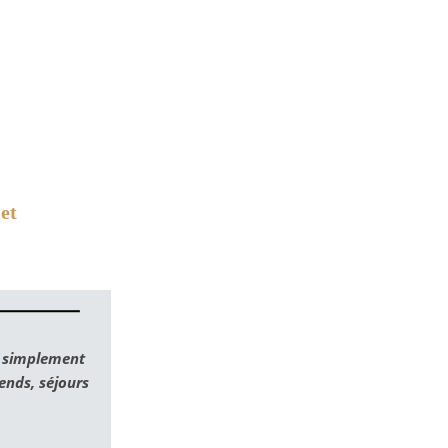
let
t simplement
nds, séjours