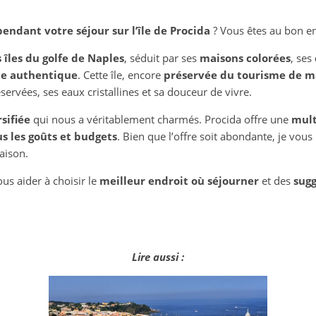
endant votre séjour sur l’île de Procida
? Vous êtes au bon en
s îles du golfe de Naples
, séduit par ses
maisons colorées
, ses
e authentique
. Cette île, encore
préservée du tourisme de m
ervées, ses eaux cristallines et sa douceur de vivre.
rsifiée
qui nous a véritablement charmés. Procida offre une
mult
 les goûts et budgets
. Bien que l’offre soit abondante, je vo
aison.
us aider à choisir le
meilleur endroit où séjourner
et des
sug
Lire aussi :