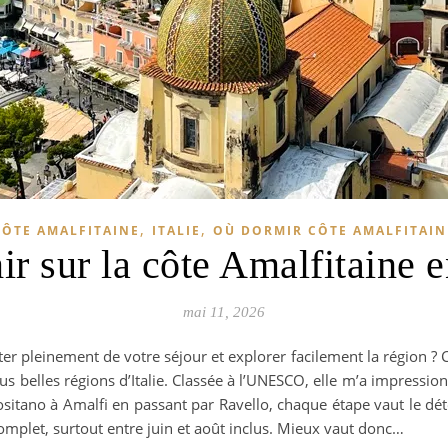
,
,
CÔTE AMALFITAINE
ITALIE
OÙ DORMIR CÔTE AMALFITAIN
r sur la côte Amalfitaine en
mai 11, 2026
er pleinement de votre séjour et explorer facilement la région ?
us belles régions d’Italie. Classée à l’UNESCO, elle m’a impression
tano à Amalfi en passant par Ravello, chaque étape vaut le détour
 complet, surtout entre juin et août inclus. Mieux vaut donc…