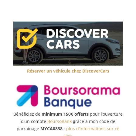
Réserver un véhicule chez DiscoverCars
Bénéficiez de
minimum 150€ offerts
pour l’ouverture
d’un compte
BoursoBank
grâce à mon code de
parrainage
MYCA0838
:
plus d’informations sur ce
lien